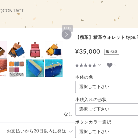
Q
CONTACT
1
/
15
【積革】積革ウォレット type.
¥35,000
残り3点
51
8
本体の色
小銭入れの形状
なし
ボタンカラー選択
お支払いから30日以内に発送