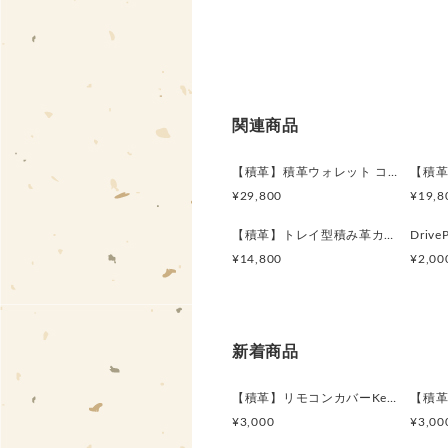
関連商品
【積革】積革ウォレット コンパクト type.R
¥29,800
¥19,8
【積革】トレイ型積み革カードケース
¥14,800
¥2,00
新着商品
【積革】リモコンカバーKeep it OPEN Ver.#1（L880K専用）
¥3,000
¥3,00