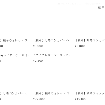
◆コイントレー（選択可能）
続き
積み革のマチに包まれた小銭
出しやすく引き出し式で積み
でき、AppleAirTagも入ります
（AiTag、AirTagケースは含
また、コイントレーを外し、
しても利用できます。
【積革】積革ウォレット スリム
【積革】リモコンカバーKeep it OPEN Ver.#1（L880K専用）
◆コインキャッチャー（選択可
00
¥3,000
¥3,000
500円〜10円を整理して収
スムーズに行える金属製のコ
DrivePayレイヤーケース（出光DrivePay / Shell easypay）
ミニミニレザーケース（MAYAレザー）
の代わり選択できます。
0
¥2,500
さらに、2つのカードポケット
ーや指輪など小さな貴重品も
す。
お札は折り畳まず収納でき、
リアンレザーで創られたレザ
【積革】リモコンカバー（L880K専用）
【積革】積革ウォレット コンパクト type.R
0
¥29,800
¥19,800