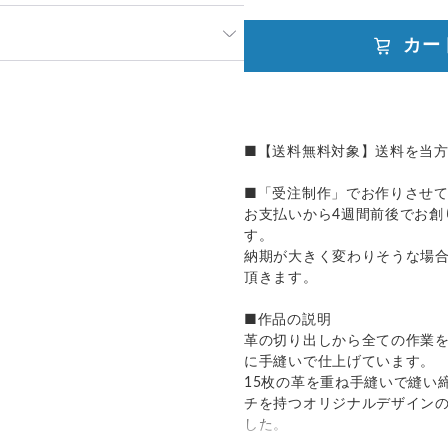
度お時間を頂いております。
カー
定以上にお時間が掛かる場合は、
目安をご連絡させて頂きます。
発送：
不可能
追跡／補償
送料
追加送料
場合は、購入時に備考欄へご記入
■【送料無料対象】送料を当
○
／
✕
¥600
¥0
■「受注制作」でお作りさせ
お支払いから4週間前後でお創
す。
納期が大きく変わりそうな場
頂きます。
■作品の説明
革の切り出しから全ての作業
に手縫いで仕上げています。
15枚の革を重ね手縫いで縫い
チを持つオリジナルデザイン
した。