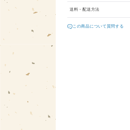
受注制作の作品は、4週間程
送料・配送方法
注文状況により発送までに予
発送元地域：
ご購入後におおよその納期の
岐阜県
海外
この商品について質問する
配送方法
お届け日時等にご指定がある
ください。
レターパックプラス