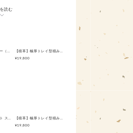
を読む
入れは、整理して入れやすく取り
革の間仕切りがあるトレイに収納
。
まれません）
レシートやポイントカード入れと
【積革】リモコンカバー（L880K専用）
【積革】極厚トレイ型積み革カードケース
能+500円〜）
¥19,800
納でき、支払時の硬貨のとりだしが
インキャッチャーにコイントレー
に加え、硬貨の他、アクセサリ
入るマルチポケットを備えていま
デザインと機能を両立した、イタ
ーウォレットです。
【積革】積革ウォレット スリム
【積革】極厚トレイ型積み革カードケース
¥19,800